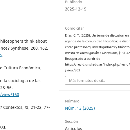
Publicado
2025-12-15
Cómo citar
Elías, C. T. (2025). Un tema de discusión en 
hilosophers think about
agenda de la comunidad filosófica: la disti
entre profesores, investigadores y filósofo
nce? Synthese, 200, 162,
Revista De Investigación Y Disciplinas
, (13), 4
-5
.
Recuperado a partir de
https://revid.unsl.edu.ar/index.php/revid/
de Cultura Económica.
/view/363
n la sociología de las
Más formatos de cita
 28–56.
e/view/160
Número
? Contextos, XI, 21-22, 77-
Núm. 13 (2025)
Sección
XXI.
Artículos