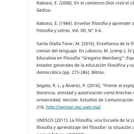
Rabossi, E. (2008). En el comienzo Dios creó el c
Gedisa.
Rabossi, E. (1984). Enseñar filosofía y aprender 
Filosofía y Letras, Vol. VII, N° 3-4.
Santa Olalla Tovar, M. (2016). Enseñanza de la fi
común del lenguaje. En Lobosco, M. (comp.), IV J
Educativa en Filosofía “Gregorio Weinberg”: Espec
estados generales de la educación filosófica y su
democrática (pp. 273-286). Biblos.
Segato, R. L. y Álvarez, P. (2016). “Frente al espe
Docencia, amistad y autorización como brechas 
universidad. Versión. Estudios de Comunicación y
216,
http://version.xoc.uam.mx/
UNESCO (2011). La Filosofía, una Escuela de la L
filosofía y aprendizaje del filosofar: la situación