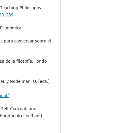
n Teaching Philosophy
y201239
a Económica.
les para conversar sobre el
a de la filosofía. Fondo
. N. y Nodelman, U. (eds.),
onal/
, Self-Concept, and
), Handbook of self and