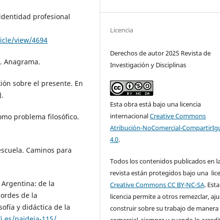
identidad profesional
Licencia
icle/view/4694
Derechos de autor 2025 Revista de
do. Anagrama.
Investigación y Disciplinas
exión sobre el presente. En
).
Esta obra está bajo una licencia
internacional
Creative Commons
como problema filosófico.
Atribución-NoComercial-CompartirIg
4.0
.
a escuela. Caminos para
Todos los contenidos publicados en l
.
revista están protegidos bajo una lic
n Argentina: de la
Creative Commons CC BY-NC-SA
. Esta
ordes de la
licencia permite a otros remezclar, aju
sofía y didáctica de la
construir sobre su trabajo de manera
fi.es/paideia-115/